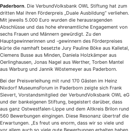
Paderborn
. Die VerbundVolksbank OWL Stiftung hat zum
dritten Mal ihren Förderpreis „Duale Ausbildung“ verliehen.
Mit jeweils 5.000 Euro wurden die herausragenden
Abschlüsse und das hohe ehrenamtliche Engagement von
sechs Frauen und Männern gewürdigt. Zu den
Hauptgewinnerinnen und -gewinnern des Förderpreises
kürte die namhaft besetzte Jury Pauline Böke aus Kalletal,
Clemens Busse aus Minden, Daniela Holzkämper aus
Oerlinghausen, Jonas Nagel aus Werther, Torben Mantel
aus Warburg und Jannik Wöstemeyer aus Paderborn.
Bei der Preisverleihung mit rund 170 Gästen im Heinz
Nixdorf MuseumsForum in Paderborn zeigte sich Frank
Sievert, Vorstandsmitglied der VerbundVolksbank OWL eG
und der bankeigenen Stiftung, begeistert darüber, dass
aus ganz Ostwestfalen-Lippe und dem Altkreis Brilon rund
560 Bewerbungen eingingen. Diese Resonanz übertraf die
Erwartungen. „Es freut uns enorm, dass wir so viele und
vor allem auch so viele gute Bewerbungen erhalten haben.