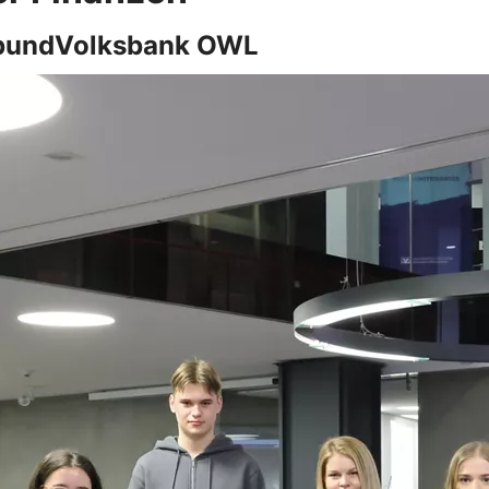
rbundVolksbank OWL