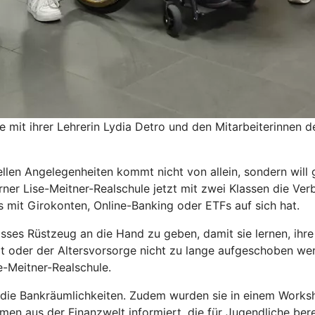
 mit ihrer Lehrerin Lydia Detro und den Mitarbeiterinnen de
len Angelegenheiten kommt nicht von allein, sondern will g
borner Lise-Meitner-Realschule jetzt mit zwei Klassen die 
s mit Girokonten, Online-Banking oder ETFs auf sich hat.
isses Rüstzeug an die Hand zu geben, damit sie lernen, ihre
it oder der Altersvorsorge nicht zu lange aufgeschoben wer
se-Meitner-Realschule.
die Bankräumlichkeiten. Zudem wurden sie in einem Worksho
men aus der Finanzwelt informiert, die für Jugendliche bere