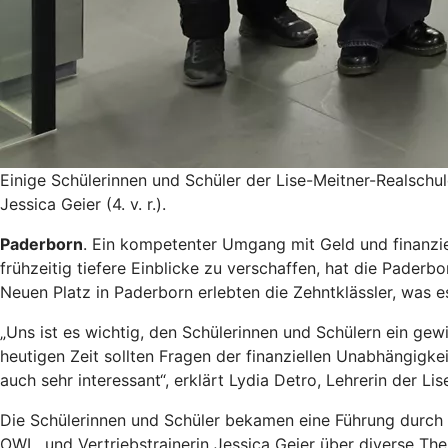
Einige Schülerinnen und Schüler der Lise-Meitner-Realschule
Jessica Geier (4. v. r.).
Paderborn
. Ein kompetenter Umgang mit Geld und finanziel
frühzeitig tiefere Einblicke zu verschaffen, hat die Pader
Neuen Platz in Paderborn erlebten die Zehntklässler, was e
„Uns ist es wichtig, den Schülerinnen und Schülern ein gew
heutigen Zeit sollten Fragen der finanziellen Unabhängigke
auch sehr interessant“, erklärt Lydia Detro, Lehrerin der Li
Die Schülerinnen und Schüler bekamen eine Führung durch 
OWL, und Vertriebstrainerin Jessica Geier über diverse The