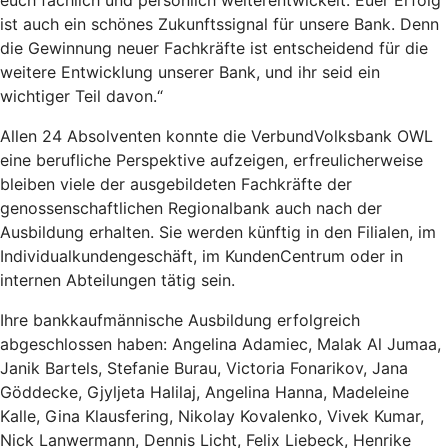
euch fachlich und persönlich weiterentwickelt. Euer Erfolg
ist auch ein schönes Zukunftssignal für unsere Bank. Denn
die Gewinnung neuer Fachkräfte ist entscheidend für die
weitere Entwicklung unserer Bank, und ihr seid ein
wichtiger Teil davon.“
Allen 24 Absolventen konnte die VerbundVolksbank OWL
eine berufliche Perspektive aufzeigen, erfreulicherweise
bleiben viele der ausgebildeten Fachkräfte der
genossenschaftlichen Regionalbank auch nach der
Ausbildung erhalten. Sie werden künftig in den Filialen, im
Individualkundengeschäft, im KundenCentrum oder in
internen Abteilungen tätig sein.
Ihre bankkaufmännische Ausbildung erfolgreich
abgeschlossen haben: Angelina Adamiec, Malak Al Jumaa,
Janik Bartels, Stefanie Burau, Victoria Fonarikov, Jana
Göddecke, Gjyljeta Halilaj, Angelina Hanna, Madeleine
Kalle, Gina Klausfering, Nikolay Kovalenko, Vivek Kumar,
Nick Lanwermann, Dennis Licht, Felix Liebeck, Henrike