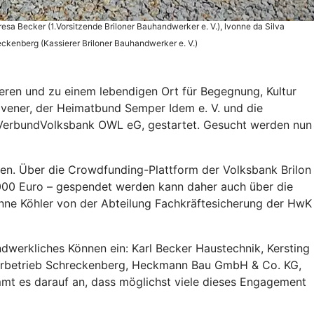
sa Becker (1.Vorsitzende Briloner Bauhandwerker e. V.), lvonne da Silva
reckenberg (Kassierer Briloner Bauhandwerker e. V.)
eren und zu einem lebendigen Ort für Begegnung, Kultur
vener, der Heimatbund Semper Idem e. V. und die
 VerbundVolksbank OWL eG, gestartet. Gesucht werden nun
zen. Über die Crowdfunding-Plattform der Volksbank Brilon
.000 Euro – gespendet werden kann daher auch über die
onne Köhler von der Abteilung Fachkräftesicherung der HwK
dwerkliches Können ein: Karl Becker Haustechnik, Kersting
rbetrieb Schreckenberg, Heckmann Bau GmbH & Co. KG,
t es darauf an, dass möglichst viele dieses Engagement