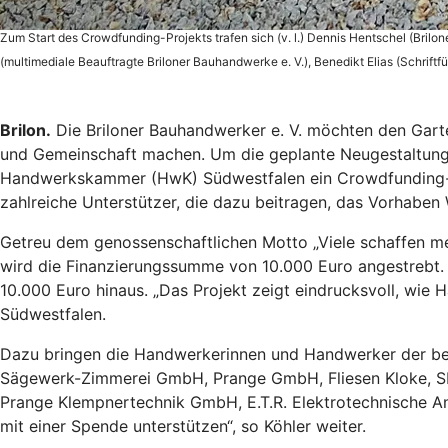
Zum Start des Crowdfunding-Projekts trafen sich (v. l.) Dennis Hentschel (Bril
(multimediale Beauftragte Briloner Bauhandwerke e. V.), Benedikt Elias (Schrift
Brilon.
Die Briloner Bauhandwerker e. V. möchten den Garte
und Gemeinschaft machen. Um die geplante Neugestaltung 
Handwerkskammer (HwK) Südwestfalen ein Crowdfunding-Pr
zahlreiche Unterstützer, die dazu beitragen, das Vorhaben 
Getreu dem genossenschaftlichen Motto „Viele schaffen me
wird die Finanzierungssumme von 10.000 Euro angestrebt.
10.000 Euro hinaus. „Das Projekt zeigt eindrucksvoll, wi
Südwestfalen.
Dazu bringen die Handwerkerinnen und Handwerker der betei
Sägewerk-Zimmerei GmbH, Prange GmbH, Fliesen Kloke, S
Prange Klempnertechnik GmbH, E.T.R. Elektrotechnische 
mit einer Spende unterstützen“, so Köhler weiter.