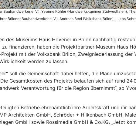
oner Bauhandwerker e. V.), Yvonne Köhler (Handwerkskammer Südwestfalen), There
führer Briloner Bauhandwerker e. V.), Andreas Beel (Volksbank Brilon), Lukas Sch
n des Museums Haus Hövener in Brilon nachhaltig restauri
zu finanzieren, haben die Projektpartner Museum Haus Hö
ojekt mit der Volksbank Brilon, Zweigniederlassung der
Wirklichkeit werden zu lassen.
hr“ soll die Gemeinschaft dabei helfen, die Pläne umzuset
 Die Gesamtkosten des Projekts belaufen sich auf rund 24
e Handwerk Verantwortung für die Region übernimmt“, so Yv
ligten Betriebe ehrenamtlich ihre Arbeitskraft und ihr han
MP Architekten GmbH, Schröder + Hilkenbach GmbH, Male
Anlagen GmbH sowie Rossimedia GmbH & Co.KG. „Jetzt komm