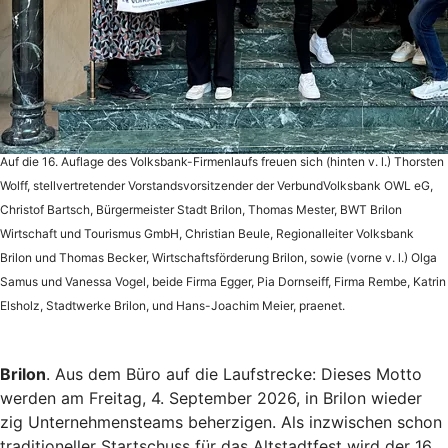
Auf die 16. Auflage des Volksbank-Firmenlaufs freuen sich (hinten v. l.) Thorsten
Wolff, stellvertretender Vorstandsvorsitzender der VerbundVolksbank OWL eG,
Christof Bartsch, Bürgermeister Stadt Brilon, Thomas Mester, BWT Brilon
Wirtschaft und Tourismus GmbH, Christian Beule, Regionalleiter Volksbank
Brilon und Thomas Becker, Wirtschaftsförderung Brilon, sowie (vorne v. l.) Olga
Samus und Vanessa Vogel, beide Firma Egger, Pia Dornseiff, Firma Rembe, Katrin
Elsholz, Stadtwerke Brilon, und Hans-Joachim Meier, praenet.
Brilon
. Aus dem Büro auf die Laufstrecke: Dieses Motto
werden am Freitag, 4. September 2026, in Brilon wieder
zig Unternehmensteams beherzigen. Als inzwischen schon
traditioneller Startschuss für das Altstadtfest wird der 16.