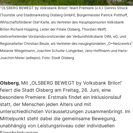
“OLSBERG BEWEGT by Volksbank Brilon“ feiert Premiere (v.li.): Dennis Struck
(Touristik und Stadtmarketing Olsberg GmbH), Bürgermeister Patrick Potthoff,
Wirtschaftsförderer Olaf Karte, als Vertreter des Hauptsponsoren Volksbank
Brilon Richard Hüpping, Leiter der Filiale Olsberg, Thorsten Wolff,
stellvertretender Vorstandsvorsitzender der VerbundVolksbank OWL eG, und
Regionalleiter Christian Beule, als Vertreter des neugegründeten „O+Netzwerks“
Melanie Wiegelmann, Joachim Schulte-Lohgerber, Jens Hoffmann und Hans-
Joachim Meier (adiepro). Foto: Stadt Olsberg
Olsberg.
Mit „OLSBERG BEWEGT by Volksbank Brilon“
feiert die Stadt Olsberg am Freitag, 26. Juni, eine
besondere Premiere: Erstmals findet ein Inklusionslauf
statt, der Menschen jeden Alters und mit
unterschiedlichsten Voraussetzungen zusammenbringt. Im
Mittelpunkt steht dabei die gemeinsame Bewegung,
unabhängig von Leistungsniveau oder individuellen
Einschränkungen.