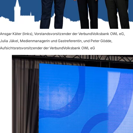
Ansgar Käter (links), Vorstandsvorsitzender der VerbundVolksbank OWL eG,
Julia Jäkel, Medienmanagerin und Gastreferentin, und Peter Gödde,
Aufsichtsratsvorsitzender der VerbundVolksbank OWL eG